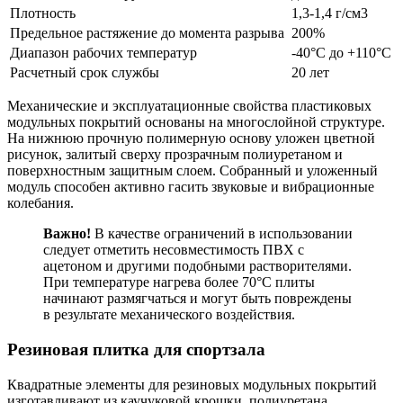
Плотность
1,3-1,4 г/см3
Предельное растяжение до момента разрыва
200%
Диапазон рабочих температур
-40°C до +110°С
Расчетный срок службы
20 лет
Механические и эксплуатационные свойства пластиковых
модульных покрытий основаны на многослойной структуре.
На нижнюю прочную полимерную основу уложен цветной
рисунок, залитый сверху прозрачным полиуретаном и
поверхностным защитным слоем. Собранный и уложенный
модуль способен активно гасить звуковые и вибрационные
колебания.
Важно!
В качестве ограничений в использовании
следует отметить несовместимость ПВХ с
ацетоном и другими подобными растворителями.
При температуре нагрева более 70°C плиты
начинают размягчаться и могут быть повреждены
в результате механического воздействия.
Резиновая плитка для спортзала
Квадратные элементы для резиновых модульных покрытий
изготавливают из каучуковой крошки, полиуретана,